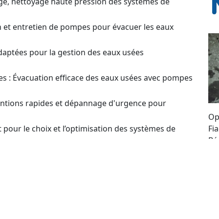
ge, nettoyage haute pression des systèmes de
on et entretien de pompes pour évacuer les eaux
daptées pour la gestion des eaux usées
s : Évacuation efficace des eaux usées avec pompes
ventions rapides et dépannage d'urgence pour
Op
 pour le choix et l’optimisation des systèmes de
Fi
Bé
ma
estion ? Contactez-nous pour plus d'infos et obtenir
re
se
our un Devis sur
to
en ou Réparation de Pompes