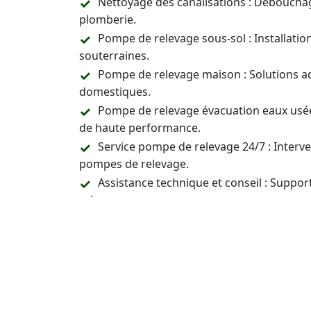
Nettoyage des canalisations : Déboucha
plomberie.
Pompe de relevage sous-sol : Installati
souterraines.
Pompe de relevage maison : Solutions a
domestiques.
Pompe de relevage évacuation eaux usée
de haute performance.
Service pompe de relevage 24/7 : Inter
pompes de relevage.
Assistance technique et conseil : Support
relevage.
Prix pompes relevage
: Vous avez une qu
un devis pour les pompes de relevage.
Contactez-Nous 24/7 p
Installation, Entreti