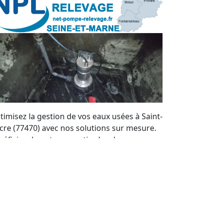
timisez la gestion de vos eaux usées à Saint-
acre (77470) avec nos solutions sur mesure.
néficiez de notre expertise locale pour
intenir vos systèmes de pompes de
levage en parfait état. Nous offrons un
rvice de qualité et des devis personnalisés à
ut moment.