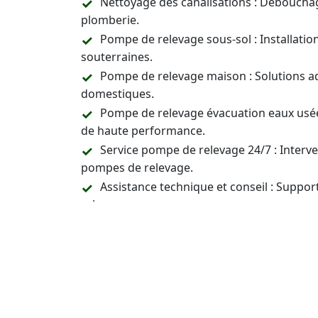
Nettoyage des canalisations : Déboucha
plomberie.
Pompe de relevage sous-sol : Installati
souterraines.
Pompe de relevage maison : Solutions a
domestiques.
Pompe de relevage évacuation eaux usée
de haute performance.
Service pompe de relevage 24/7 : Inter
pompes de relevage.
Assistance technique et conseil : Support
relevage.
Prix pompes relevage
: Vous avez une qu
un devis pour les pompes de relevage.
Contactez-Nous 24/7 p
Installation, Entreti