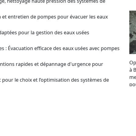
ge, nettoyage haute pression des systèmes de
on et entretien de pompes pour évacuer les eaux
daptées pour la gestion des eaux usées
s : Évacuation efficace des eaux usées avec pompes
Op
ventions rapides et dépannage d'urgence pour
à 
me
 pour le choix et l’optimisation des systèmes de
po
re
estion ? Contactez-nous pour plus d'infos et obtenir
se
to
our un Devis sur
en ou Réparation de Pompes