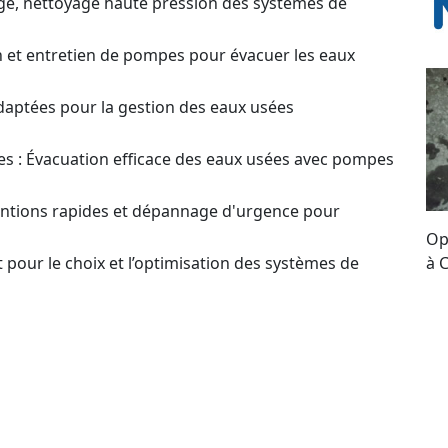
ge, nettoyage haute pression des systèmes de
on et entretien de pompes pour évacuer les eaux
daptées pour la gestion des eaux usées
s : Évacuation efficace des eaux usées avec pompes
ventions rapides et dépannage d'urgence pour
Op
 pour le choix et l’optimisation des systèmes de
à 
su
lo
estion ? Contactez-nous pour plus d'infos et obtenir
po
of
our un Devis sur
pe
en ou Réparation de Pompes