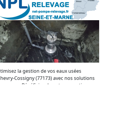
timisez la gestion de vos eaux usées
Chevry-Cossigny (77173) avec nos solutions
r mesure. Bénéficiez de notre expertise
cale pour maintenir vos systèmes de
mpes de relevage en parfait état. Nous
frons un service de qualité et des devis
rsonnalisés à tout moment.