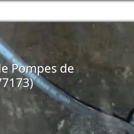
n de Pompes de
77173)