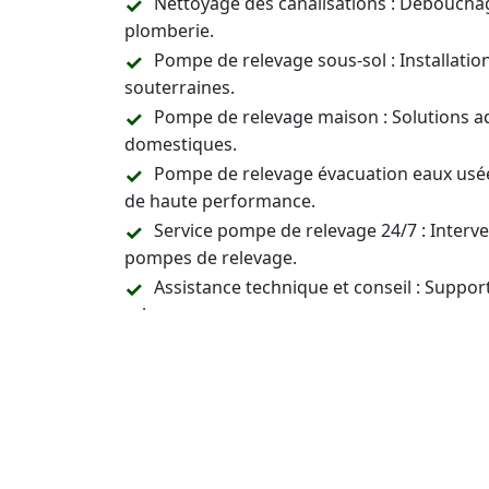
Nettoyage des canalisations : Déboucha
plomberie.
Pompe de relevage sous-sol : Installati
souterraines.
Pompe de relevage maison : Solutions a
domestiques.
Pompe de relevage évacuation eaux usée
de haute performance.
Service pompe de relevage 24/7 : Inter
pompes de relevage.
Assistance technique et conseil : Support
relevage.
Prix pompes relevage
: Vous avez une qu
un devis pour les pompes de relevage.
Contactez-Nous 24/7 p
Installation, Entreti