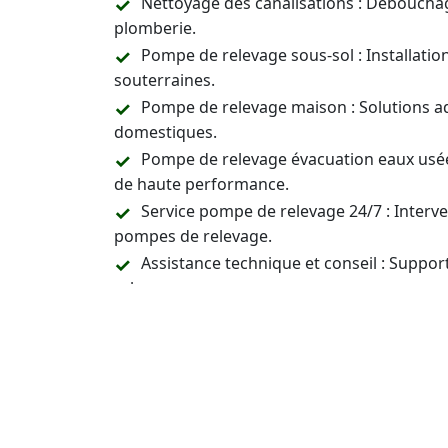
Nettoyage des canalisations : Déboucha
plomberie.
Pompe de relevage sous-sol : Installati
souterraines.
Pompe de relevage maison : Solutions a
domestiques.
Pompe de relevage évacuation eaux usée
de haute performance.
Service pompe de relevage 24/7 : Inter
pompes de relevage.
Assistance technique et conseil : Support
relevage.
Prix pompes relevage
: Vous avez une qu
un devis pour les pompes de relevage.
Contactez-Nous 24/7 p
Installation, Entreti