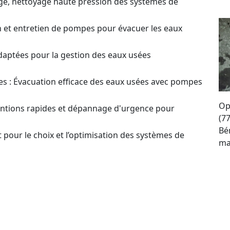
ge, nettoyage haute pression des systèmes de
on et entretien de pompes pour évacuer les eaux
daptées pour la gestion des eaux usées
s : Évacuation efficace des eaux usées avec pompes
Op
ventions rapides et dépannage d'urgence pour
(7
Bé
 pour le choix et l’optimisation des systèmes de
ma
re
estion ? Contactez-nous pour plus d'infos et obtenir
se
to
our un Devis sur
en ou Réparation de Pompes