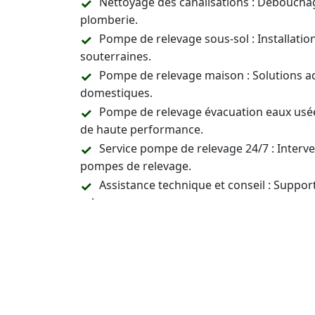
Nettoyage des canalisations : Déboucha
plomberie.
Pompe de relevage sous-sol : Installati
souterraines.
Pompe de relevage maison : Solutions a
domestiques.
Pompe de relevage évacuation eaux usée
de haute performance.
Service pompe de relevage 24/7 : Inter
pompes de relevage.
Assistance technique et conseil : Support
relevage.
Prix pompes relevage
: Vous avez une qu
un devis pour les pompes de relevage.
Contactez-Nous 24/7 p
Installation, Entreti