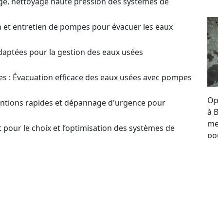
ge, nettoyage haute pression des systèmes de
on et entretien de pompes pour évacuer les eaux
daptées pour la gestion des eaux usées
s : Évacuation efficace des eaux usées avec pompes
Op
ventions rapides et dépannage d'urgence pour
à 
me
 pour le choix et l’optimisation des systèmes de
po
re
estion ? Contactez-nous pour plus d'infos et obtenir
se
to
our un Devis sur
en ou Réparation de Pompes