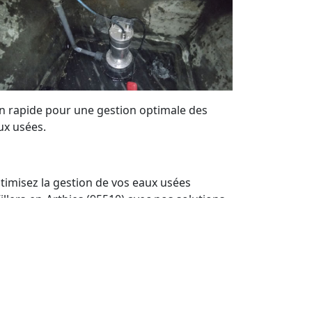
on rapide pour une gestion optimale des
ux usées.
timisez la gestion de vos eaux usées
Villers-en-Arthies (95510) avec nos solutions
r mesure. Bénéficiez de notre expertise
cale pour maintenir vos systèmes de
mpes de relevage en parfait état. Nous
frons un service de qualité et des devis
rsonnalisés à tout moment.