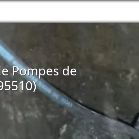
n de Pompes de
(95510)