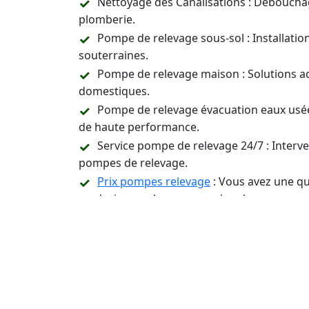
Nettoyage des Canalisations : Déboucha
plomberie.
Pompe de relevage sous-sol : Installati
souterraines.
Pompe de relevage maison : Solutions a
domestiques.
Pompe de relevage évacuation eaux usée
de haute performance.
Service pompe de relevage 24/7 : Inter
pompes de relevage.
Prix pompes relevage
: Vous avez une qu
un devis pour les pompes de relevage.
Assistance Technique et Conseil : Suppor
relevage.
Contactez-Nous 24/7 p
Installation, Entreti