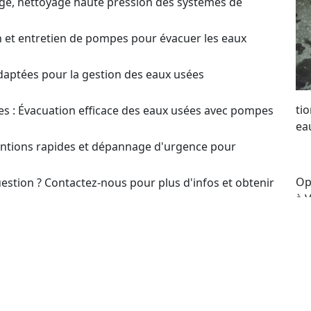
ge, nettoyage haute pression des systèmes de
on et entretien de pompes pour évacuer les eaux
daptées pour la gestion des eaux usées
ti
s : Évacuation efficace des eaux usées avec pompes
ea
ventions rapides et dépannage d'urgence pour
Op
estion ? Contactez-nous pour plus d'infos et obtenir
à 
su
t pour le choix et l’optimisation des systèmes de
lo
po
our un Devis sur
of
pe
en ou Dépannage de Pompes