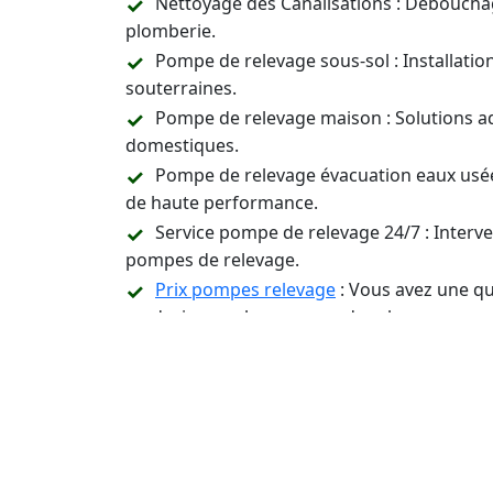
Nettoyage des Canalisations : Déboucha
plomberie.
Pompe de relevage sous-sol : Installati
souterraines.
Pompe de relevage maison : Solutions a
domestiques.
Pompe de relevage évacuation eaux usée
de haute performance.
Service pompe de relevage 24/7 : Inter
pompes de relevage.
Prix pompes relevage
: Vous avez une qu
un devis pour les pompes de relevage.
Assistance Technique et Conseil : Suppor
relevage.
Contactez-Nous 24/7 p
Installation, Entreti