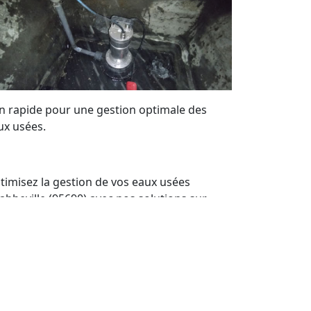
on rapide pour une gestion optimale des
ux usées.
timisez la gestion de vos eaux usées
Labbeville (95690) avec nos solutions sur
sure. Bénéficiez de notre expertise locale
ur maintenir vos systèmes de pompes de
levage en parfait état. Nous offrons un
rvice de qualité et des devis personnalisés à
ut moment.