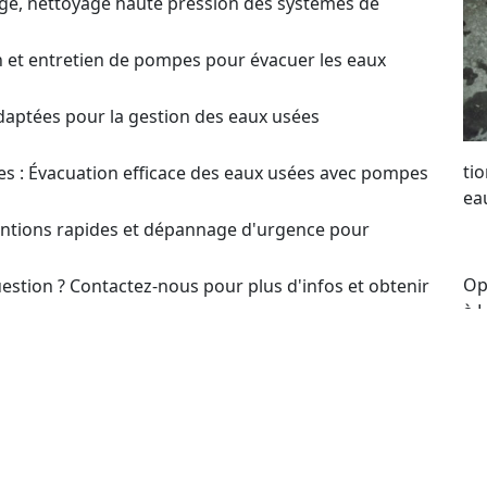
ge, nettoyage haute pression des systèmes de
on et entretien de pompes pour évacuer les eaux
daptées pour la gestion des eaux usées
ti
s : Évacuation efficace des eaux usées avec pompes
ea
ventions rapides et dépannage d'urgence pour
Op
estion ? Contactez-nous pour plus d'infos et obtenir
à 
me
t pour le choix et l’optimisation des systèmes de
po
re
our un Devis sur
se
to
en ou Dépannage de Pompes