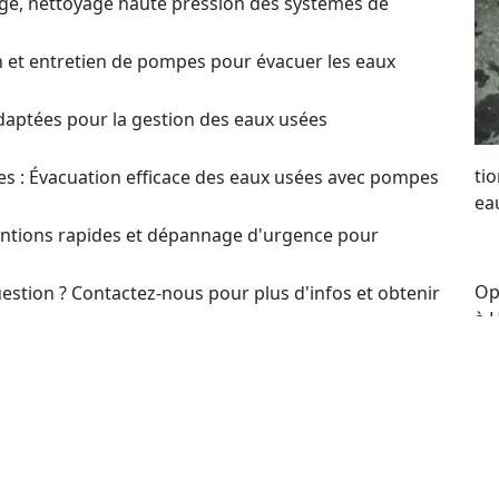
ge, nettoyage haute pression des systèmes de
on et entretien de pompes pour évacuer les eaux
daptées pour la gestion des eaux usées
ti
s : Évacuation efficace des eaux usées avec pompes
ea
ventions rapides et dépannage d'urgence pour
Op
estion ? Contactez-nous pour plus d'infos et obtenir
à H
me
t pour le choix et l’optimisation des systèmes de
po
re
our un Devis sur
se
to
en ou Dépannage de Pompes