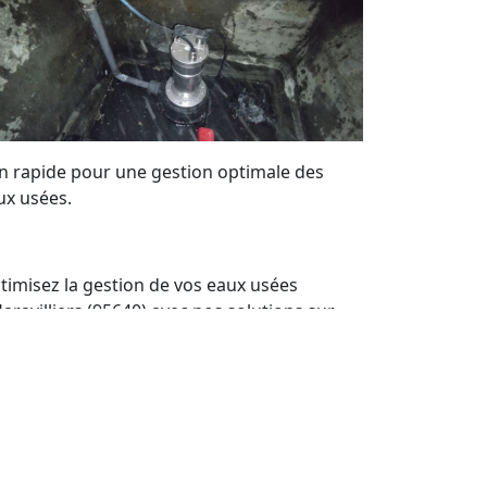
on rapide pour une gestion optimale des
ux usées.
timisez la gestion de vos eaux usées
aravilliers (95640) avec nos solutions sur
sure. Bénéficiez de notre expertise locale
ur maintenir vos systèmes de pompes de
levage en parfait état. Nous offrons un
rvice de qualité et des devis personnalisés à
ut moment.