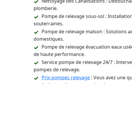
Nettoyage des Canalisations : Déboucha
plomberie.
Pompe de relevage sous-sol : Installati
souterraines.
Pompe de relevage maison : Solutions a
domestiques.
Pompe de relevage évacuation eaux usée
de haute performance.
Service pompe de relevage 24/7 : Inter
pompes de relevage.
Prix pompes relevage
: Vous avez une qu
un devis pour les pompes de relevage.
Assistance Technique et Conseil : Suppor
relevage.
Contactez-Nous 24/7 p
Installation, Entreti