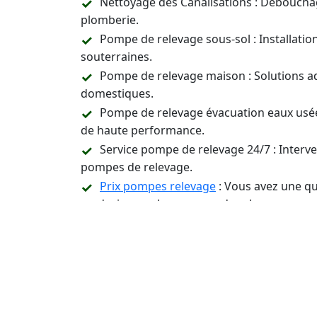
Nettoyage des Canalisations : Déboucha
plomberie.
Pompe de relevage sous-sol : Installati
souterraines.
Pompe de relevage maison : Solutions a
domestiques.
Pompe de relevage évacuation eaux usée
de haute performance.
Service pompe de relevage 24/7 : Inter
pompes de relevage.
Prix pompes relevage
: Vous avez une qu
un devis pour les pompes de relevage.
Assistance Technique et Conseil : Suppor
relevage.
Contactez-Nous 24/7 p
Installation, Entreti