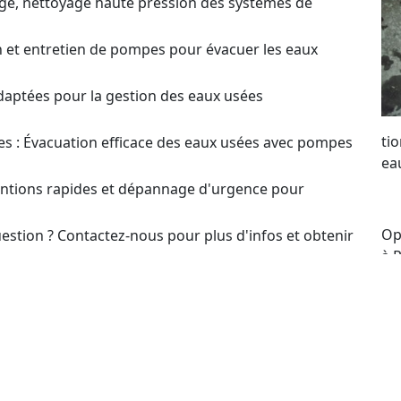
ge, nettoyage haute pression des systèmes de
on et entretien de pompes pour évacuer les eaux
daptées pour la gestion des eaux usées
ti
s : Évacuation efficace des eaux usées avec pompes
ea
ventions rapides et dépannage d'urgence pour
Op
estion ? Contactez-nous pour plus d'infos et obtenir
à 
me
t pour le choix et l’optimisation des systèmes de
po
re
our un Devis sur
se
to
en ou Dépannage de Pompes