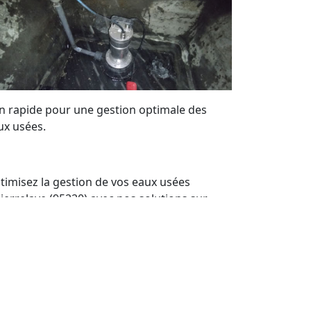
on rapide pour une gestion optimale des
ux usées.
timisez la gestion de vos eaux usées
Pierrelaye (95220) avec nos solutions sur
sure. Bénéficiez de notre expertise locale
ur maintenir vos systèmes de pompes de
levage en parfait état. Nous offrons un
rvice de qualité et des devis personnalisés à
ut moment.