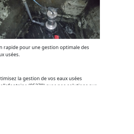
on rapide pour une gestion optimale des
ux usées.
timisez la gestion de vos eaux usées
Bellefontaine (95270) avec nos solutions sur
sure. Bénéficiez de notre expertise locale
ur maintenir vos systèmes de pompes de
levage en parfait état. Nous offrons un
rvice de qualité et des devis personnalisés à
ut moment.