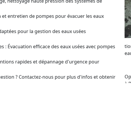
ge, nettoyage haute pression des systèmes de
on et entretien de pompes pour évacuer les eaux
daptées pour la gestion des eaux usées
ti
s : Évacuation efficace des eaux usées avec pompes
ea
ventions rapides et dépannage d'urgence pour
Op
estion ? Contactez-nous pour plus d'infos et obtenir
à 
me
t pour le choix et l’optimisation des systèmes de
po
re
our un Devis sur
se
to
en ou Dépannage de Pompes