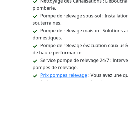
Nettoyage des Canalisations : Déboucha
plomberie.
Pompe de relevage sous-sol : Installati
souterraines.
Pompe de relevage maison : Solutions a
domestiques.
Pompe de relevage évacuation eaux usée
de haute performance.
Service pompe de relevage 24/7 : Inter
pompes de relevage.
Prix pompes relevage
: Vous avez une qu
un devis pour les pompes de relevage.
Assistance Technique et Conseil : Suppor
relevage.
Contactez-Nous 24/7 p
Installation, Entreti