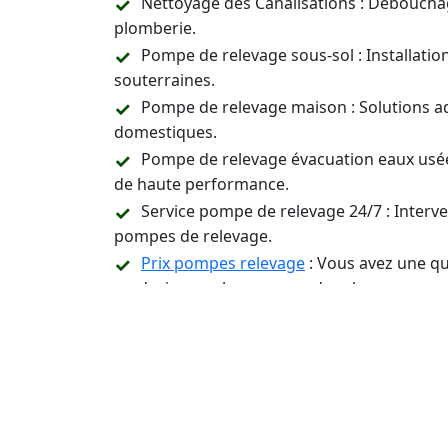
Nettoyage des Canalisations : Déboucha
plomberie.
Pompe de relevage sous-sol : Installati
souterraines.
Pompe de relevage maison : Solutions a
domestiques.
Pompe de relevage évacuation eaux usée
de haute performance.
Service pompe de relevage 24/7 : Inter
pompes de relevage.
Prix pompes relevage
: Vous avez une qu
un devis pour les pompes de relevage.
Assistance Technique et Conseil : Suppor
relevage.
Contactez-Nous 24/7 p
Installation, Entreti