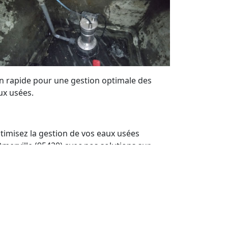
on rapide pour une gestion optimale des
ux usées.
timisez la gestion de vos eaux usées
Omerville (95420) avec nos solutions sur
sure. Bénéficiez de notre expertise locale
ur maintenir vos systèmes de pompes de
levage en parfait état. Nous offrons un
rvice de qualité et des devis personnalisés à
ut moment.