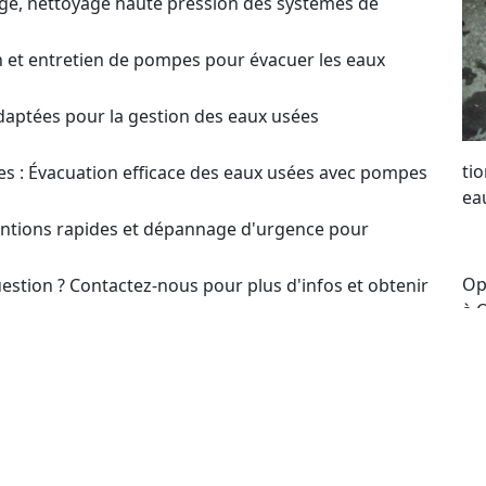
ge, nettoyage haute pression des systèmes de
on et entretien de pompes pour évacuer les eaux
daptées pour la gestion des eaux usées
ti
s : Évacuation efficace des eaux usées avec pompes
ea
ventions rapides et dépannage d'urgence pour
Op
estion ? Contactez-nous pour plus d'infos et obtenir
à 
me
t pour le choix et l’optimisation des systèmes de
po
re
our un Devis sur
se
to
en ou Dépannage de Pompes