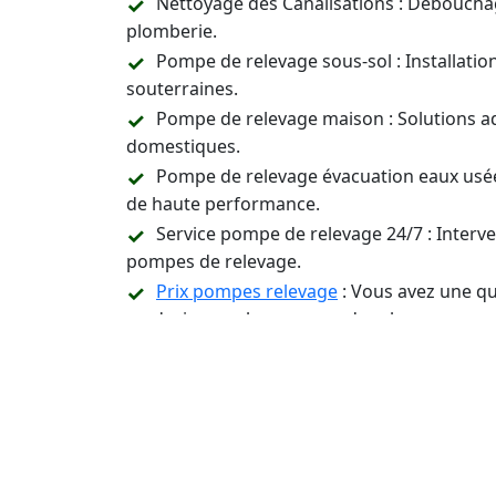
Nettoyage des Canalisations : Déboucha
plomberie.
Pompe de relevage sous-sol : Installati
souterraines.
Pompe de relevage maison : Solutions a
domestiques.
Pompe de relevage évacuation eaux usée
de haute performance.
Service pompe de relevage 24/7 : Inter
pompes de relevage.
Prix pompes relevage
: Vous avez une qu
un devis pour les pompes de relevage.
Assistance Technique et Conseil : Suppor
relevage.
Contactez-Nous 24/7 p
Installation, Entreti