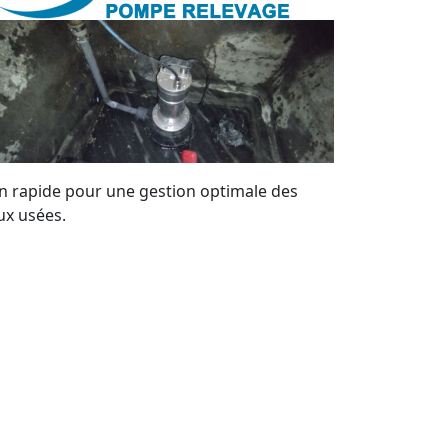
on rapide pour une gestion optimale des
ux usées.
timisez la gestion de vos eaux usées
Beaumont-sur-Oise (95260) avec nos
lutions sur mesure. Bénéficiez de notre
pertise locale pour maintenir vos systèmes
 pompes de relevage en parfait état. Nous
frons un service de qualité et des devis
rsonnalisés à tout moment.