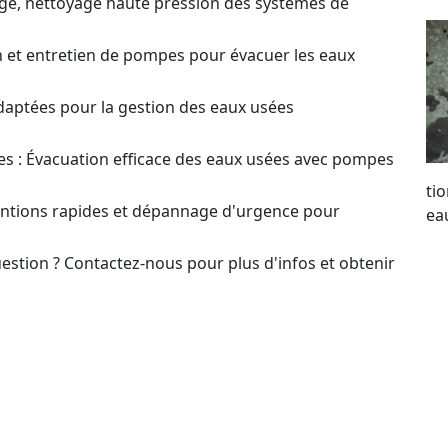
ge, nettoyage haute pression des systèmes de
on et entretien de pompes pour évacuer les eaux
daptées pour la gestion des eaux usées
s : Évacuation efficace des eaux usées avec pompes
ti
ventions rapides et dépannage d'urgence pour
ea
estion ? Contactez-nous pour plus d'infos et obtenir
Op
t pour le choix et l’optimisation des systèmes de
à 
so
ex
our un Devis sur
de
en ou Dépannage de Pompes
of
pe