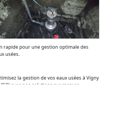
on rapide pour une gestion optimale des
ux usées.
timisez la gestion de vos eaux usées à Vigny
5450) avec nos solutions sur mesure.
néficiez de notre expertise locale pour
intenir vos systèmes de pompes de
levage en parfait état. Nous offrons un
rvice de qualité et des devis personnalisés à
ut moment.