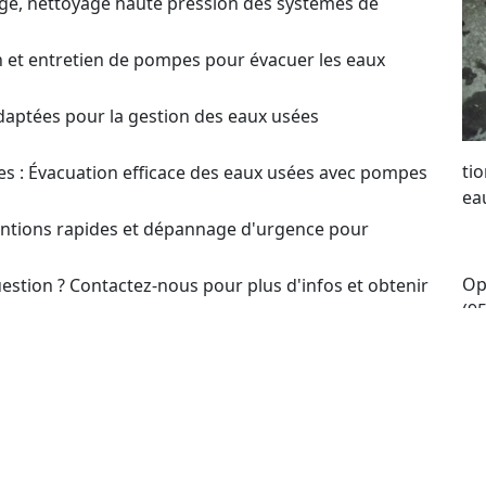
ge, nettoyage haute pression des systèmes de
on et entretien de pompes pour évacuer les eaux
daptées pour la gestion des eaux usées
ti
s : Évacuation efficace des eaux usées avec pompes
ea
ventions rapides et dépannage d'urgence pour
Op
estion ? Contactez-nous pour plus d'infos et obtenir
(9
Bé
t pour le choix et l’optimisation des systèmes de
ma
re
our un Devis sur
se
to
en ou Dépannage de Pompes