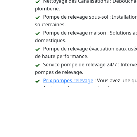
Nettoyage des Canalisations : Déboucha
plomberie.
Pompe de relevage sous-sol : Installati
souterraines.
Pompe de relevage maison : Solutions a
domestiques.
Pompe de relevage évacuation eaux usée
de haute performance.
Service pompe de relevage 24/7 : Inter
pompes de relevage.
Prix pompes relevage
: Vous avez une qu
un devis pour les pompes de relevage.
Assistance Technique et Conseil : Suppor
relevage.
Contactez-Nous 24/7 p
Installation, Entreti