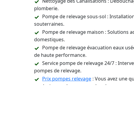
Nettoyage des Canalisations : Déboucha
plomberie.
Pompe de relevage sous-sol : Installati
souterraines.
Pompe de relevage maison : Solutions a
domestiques.
Pompe de relevage évacuation eaux usée
de haute performance.
Service pompe de relevage 24/7 : Inter
pompes de relevage.
Prix pompes relevage
: Vous avez une qu
un devis pour les pompes de relevage.
Assistance Technique et Conseil : Suppor
relevage.
Contactez-Nous 24/7 p
Installation, Entreti