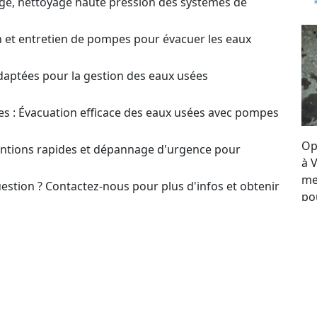
ge, nettoyage haute pression des systèmes de
on et entretien de pompes pour évacuer les eaux
daptées pour la gestion des eaux usées
s : Évacuation efficace des eaux usées avec pompes
Op
ventions rapides et dépannage d'urgence pour
à V
me
estion ? Contactez-nous pour plus d'infos et obtenir
po
re
t pour le choix et l’optimisation des systèmes de
se
to
our un Devis sur
en ou Réparation de Pompes