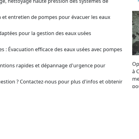
ge, nettoyage haute pression des systèmes de
on et entretien de pompes pour évacuer les eaux
daptées pour la gestion des eaux usées
s : Évacuation efficace des eaux usées avec pompes
Op
ventions rapides et dépannage d'urgence pour
à 
me
estion ? Contactez-nous pour plus d'infos et obtenir
po
re
t pour le choix et l’optimisation des systèmes de
se
to
our un Devis sur
en ou Réparation de Pompes