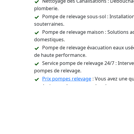
Nettoyage des Canalisations : Déboucha
plomberie.
Pompe de relevage sous-sol : Installati
souterraines.
Pompe de relevage maison : Solutions a
domestiques.
Pompe de relevage évacuation eaux usée
de haute performance.
Service pompe de relevage 24/7 : Inter
pompes de relevage.
Prix pompes relevage
: Vous avez une qu
un devis pour les pompes de relevage.
Assistance Technique et Conseil : Suppor
relevage.
Contactez-Nous 24/7 p
Installation, Entreti