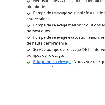
Nettoyage des Canalisations : Déboucha
plomberie.
Pompe de relevage sous-sol : Installati
souterraines.
Pompe de relevage maison : Solutions a
domestiques.
Pompe de relevage évacuation eaux usée
de haute performance.
Service pompe de relevage 24/7 : Inter
pompes de relevage.
Prix pompes relevage
: Vous avez une qu
un devis pour les pompes de relevage.
Assistance Technique et Conseil : Suppor
relevage.
Contactez-Nous 24/7 p
Installation, Entreti