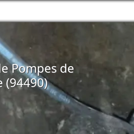
n de Pompes de
 (94490)