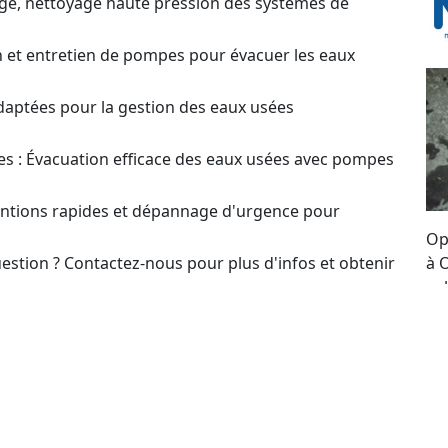
ge, nettoyage haute pression des systèmes de
on et entretien de pompes pour évacuer les eaux
daptées pour la gestion des eaux usées
s : Évacuation efficace des eaux usées avec pompes
ventions rapides et dépannage d'urgence pour
Op
estion ? Contactez-nous pour plus d'infos et obtenir
à 
so
ex
t pour le choix et l’optimisation des systèmes de
de
of
our un Devis sur
pe
en ou Réparation de Pompes