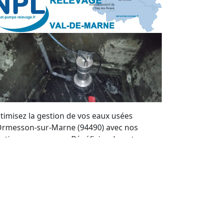
timisez la gestion de vos eaux usées
Ormesson-sur-Marne (94490) avec nos
lutions sur mesure. Bénéficiez de notre
pertise locale pour maintenir vos systèmes
 pompes de relevage en parfait état. Nous
frons un service de qualité et des devis
rsonnalisés à tout moment.