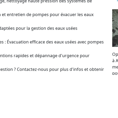
ge, nettoyage haute pression des systèmes de
on et entretien de pompes pour évacuer les eaux
daptées pour la gestion des eaux usées
s : Évacuation efficace des eaux usées avec pompes
Op
ventions rapides et dépannage d'urgence pour
à 
me
estion ? Contactez-nous pour plus d'infos et obtenir
po
re
t pour le choix et l’optimisation des systèmes de
se
to
our un Devis sur
en ou Réparation de Pompes