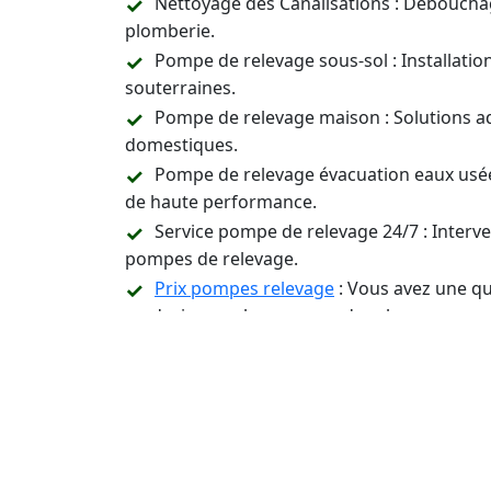
Nettoyage des Canalisations : Déboucha
plomberie.
Pompe de relevage sous-sol : Installati
souterraines.
Pompe de relevage maison : Solutions a
domestiques.
Pompe de relevage évacuation eaux usée
de haute performance.
Service pompe de relevage 24/7 : Inter
pompes de relevage.
Prix pompes relevage
: Vous avez une qu
un devis pour les pompes de relevage.
Assistance Technique et Conseil : Suppor
relevage.
Contactez-Nous 24/7 p
Installation, Entreti