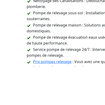
Nettoyage des Canalisations : Déboucha
plomberie.
Pompe de relevage sous-sol : Installati
souterraines.
Pompe de relevage maison : Solutions a
domestiques.
Pompe de relevage évacuation eaux usée
de haute performance.
Service pompe de relevage 24/7 : Inter
pompes de relevage.
Prix pompes relevage
: Vous avez une qu
un devis pour les pompes de relevage.
Assistance Technique et Conseil : Suppor
relevage.
Contactez-Nous 24/7 p
Installation, Entreti