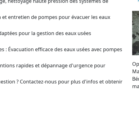
ge, nettoyage haute pression des systèmes de
on et entretien de pompes pour évacuer les eaux
daptées pour la gestion des eaux usées
s : Évacuation efficace des eaux usées avec pompes
Op
ventions rapides et dépannage d'urgence pour
Ma
Bé
estion ? Contactez-nous pour plus d'infos et obtenir
ma
re
t pour le choix et l’optimisation des systèmes de
se
to
our un Devis sur
en ou Réparation de Pompes