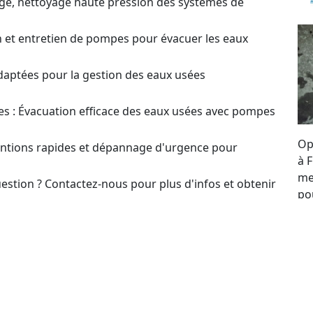
ge, nettoyage haute pression des systèmes de
on et entretien de pompes pour évacuer les eaux
daptées pour la gestion des eaux usées
s : Évacuation efficace des eaux usées avec pompes
Op
ventions rapides et dépannage d'urgence pour
à 
me
estion ? Contactez-nous pour plus d'infos et obtenir
po
re
t pour le choix et l’optimisation des systèmes de
se
to
our un Devis sur
en ou Réparation de Pompes