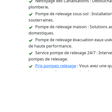
Nettoyage des Canalisations : Déboucha
plomberie.
Pompe de relevage sous-sol : Installati
souterraines.
Pompe de relevage maison : Solutions a
domestiques.
Pompe de relevage évacuation eaux usée
de haute performance.
Service pompe de relevage 24/7 : Inter
pompes de relevage.
Prix pompes relevage
: Vous avez une qu
un devis pour les pompes de relevage.
Assistance Technique et Conseil : Suppor
relevage.
Contactez-Nous 24/7 p
Installation, Entreti