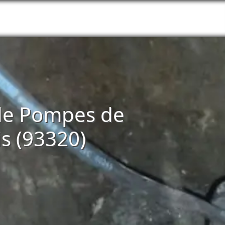
n de Pompes de
is (93320)