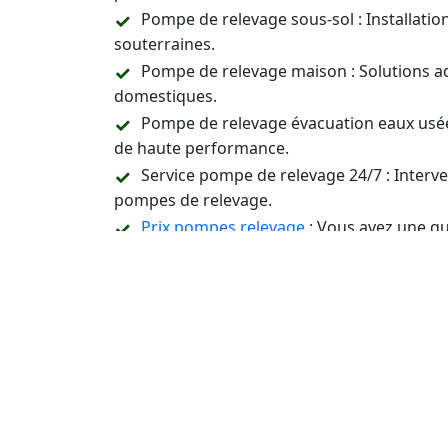
Pompe de relevage sous-sol : Installati
souterraines.
Pompe de relevage maison : Solutions a
domestiques.
Pompe de relevage évacuation eaux usée
de haute performance.
Service pompe de relevage 24/7 : Inter
pompes de relevage.
Prix pompes relevage
: Vous avez une qu
un devis pour les pompes de relevage.
Assistance Technique et Conseil : Suppor
relevage.
Contactez-Nous 24/7 pour 
Entretien ou Réparation
Pour tous vos besoins en installation, entr
Pavillons-sous-Bois (93320). Notre Entrepri