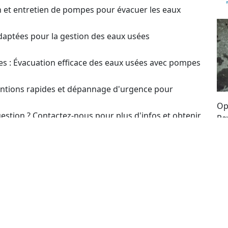
on et entretien de pompes pour évacuer les eaux
daptées pour la gestion des eaux usées
s : Évacuation efficace des eaux usées avec pompes
ventions rapides et dépannage d'urgence pour
Op
estion ? Contactez-nous pour plus d'infos et obtenir
Pa
su
t pour le choix et l’optimisation des systèmes de
lo
po
of
un Devis sur Installation,
pe
 de Pompes de Relevage
etien ou réparation de pompes de relevage à Les
se Net Pompe Relevage est à votre disposition. Nous