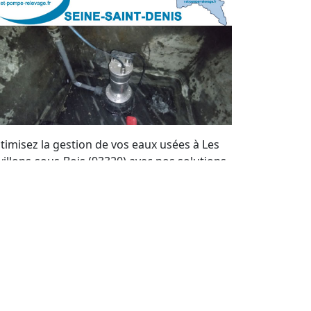
timisez la gestion de vos eaux usées à Les
villons-sous-Bois (93320) avec nos solutions
r mesure. Bénéficiez de notre expertise
cale pour maintenir vos systèmes de
mpes de relevage en parfait état. Nous
frons un service de qualité et des devis
rsonnalisés à tout moment.