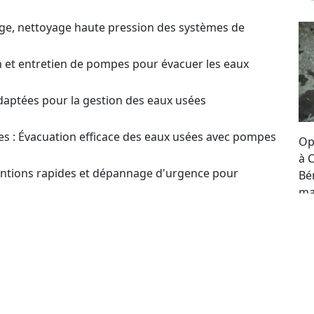
ge, nettoyage haute pression des systèmes de
on et entretien de pompes pour évacuer les eaux
daptées pour la gestion des eaux usées
s : Évacuation efficace des eaux usées avec pompes
Op
à 
ventions rapides et dépannage d'urgence pour
Bé
ma
re
estion ? Contactez-nous pour plus d'infos et obtenir
se
to
t pour le choix et l’optimisation des systèmes de
un Devis sur Installation,
 de Pompes de Relevage