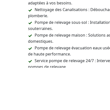
adaptées à vos besoins.
Nettoyage des Canalisations : Déboucha
plomberie.
Pompe de relevage sous-sol : Installati
souterraines.
Pompe de relevage maison : Solutions a
domestiques.
Pompe de relevage évacuation eaux usée
de haute performance.
Service pompe de relevage 24/7 : Inter
pompes de relevage.
Prix pompes relevage
: Vous avez une qu
un devis pour les pompes de relevage.
Assistance Technique et Conseil : Suppor
relevage.
Contactez-Nous 24/7 pour 
Entretien ou Réparation